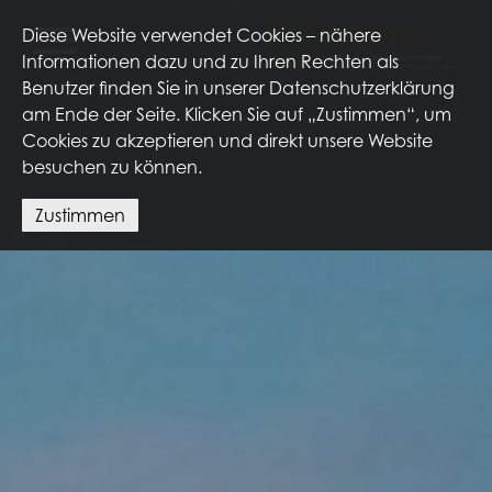
Diese Website verwendet Cookies – nähere
Informationen dazu und zu Ihren Rechten als
Benutzer finden Sie in unserer Datenschutzerklärung
Home
am Ende der Seite. Klicken Sie auf „Zustimmen“, um
Über uns
Cookies zu akzeptieren und direkt unsere Website
besuchen zu können.
Services
Consulting Services
Zustimmen
Managed Services
Industrie Standards
& Best Practices
Kontakt
EN
|
DE